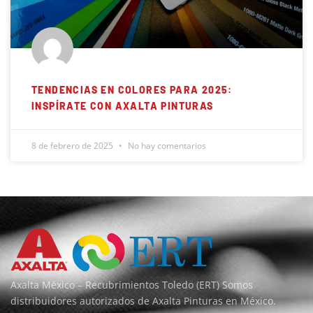
TENDENCIAS EN COLORES PARA 2025:
INSPÍRATE CON AXALTA PINTURAS
8 de febrero de 2025
No hay comentarios
Axalta México – Recubrimientos Toledo (ERT) Somos
distribuidores autorizados de Axalta Pinturas en México.