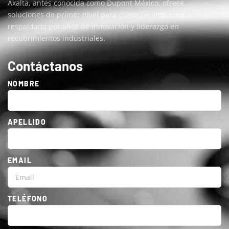
Axalta, antes conocida como ​​Dupont México, ofrece
soluciones de primer nivel para cualquier industria,
respaldada por años de innovación y liderazgo en
recubrimientos industriales.
Contáctanos
NOMBRE
APELLIDO
EMAIL
TELÉFONO