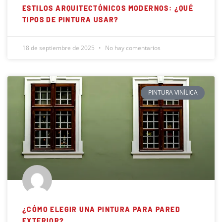
ESTILOS ARQUITECTÓNICOS MODERNOS: ¿QUÉ
TIPOS DE PINTURA USAR?
18 de septiembre de 2025
No hay comentarios
PINTURA VINÍLICA
¿CÓMO ELEGIR UNA PINTURA PARA PARED
EXTERIOR?